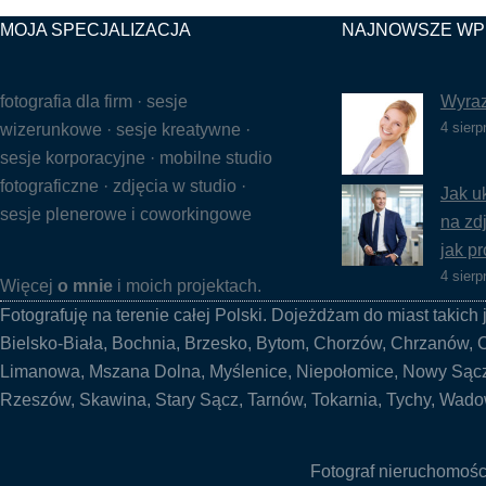
MOJA SPECJALIZACJA
NAJNOWSZE WP
fotografia dla firm · sesje
Wyraz
4 sierp
wizerunkowe · sesje kreatywne ·
sesje korporacyjne · mobilne studio
fotograficzne · zdjęcia w studio ·
Jak u
sesje plenerowe i coworkingowe
na zd
jak pr
4 sierp
Więcej
o mnie
i moich projektach.
Fotografuję na terenie całej Polski. Dojeżdżam do miast takich 
Bielsko-Biała
,
Bochnia
, Brzesko, Bytom, Chorzów,
Chrzanów
,
Limanowa
, Mszana Dolna,
Myślenice
, Niepołomice, Nowy Sąc
Rzeszów,
Skawina
, Stary Sącz, Tarnów, Tokarnia, Tychy, Wad
Fotograf nieruchomoś