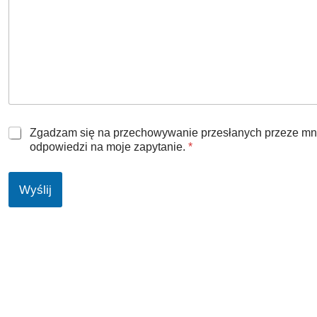
k
o
o
m
*
o
ś
ć
Z
Zgadzam się na przechowywanie przesłanych przeze mnie i
g
odpowiedzi na moje zapytanie.
*
o
d
a
Wyślij
R
O
D
O
*