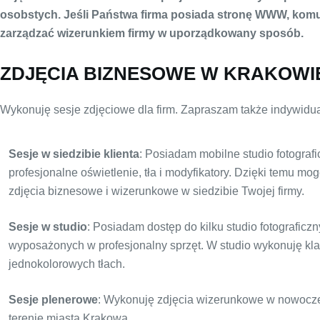
osobstych. Jeśli Państwa firma posiada stronę WWW, komuni
zarządzać wizerunkiem firmy w uporządkowany sposób.
ZDJĘCIA BIZNESOWE W KRAKOWI
Wykonuję sesje zdjęciowe dla firm. Zapraszam także indywidua
Sesje w siedzibie klienta
: Posiadam mobilne studio fotograf
profesjonalne oświetlenie, tła i modyfikatory. Dzięki temu mo
zdjęcia biznesowe i wizerunkowe w siedzibie Twojej firmy.
Sesje w studio
: Posiadam dostęp do kilku studio fotograficz
wyposażonych w profesjonalny sprzęt. W studio wykonuję kl
jednokolorowych tłach.
Sesje plenerowe
: Wykonuję zdjęcia wizerunkowe w nowocze
terenie miasta Krakowa.