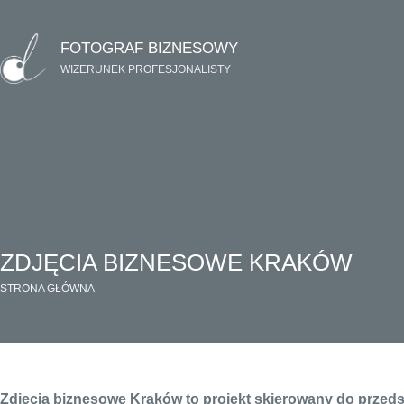
Przejdź
do
FOTOGRAF BIZNESOWY
treści
WIZERUNEK PROFESJONALISTY
ZDJĘCIA BIZNESOWE KRAKÓW
STRONA GŁÓWNA
Zdjęcia biznesowe Kraków to projekt skierowany do przedsię