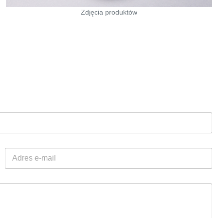
Zdjęcia produktów
A
d
r
e
s
e
-
m