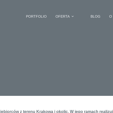
PORTFOLIO
OFERTA
BLOG
O
biorców z terenu Krakowa i okolic. W jego ramach realizuje