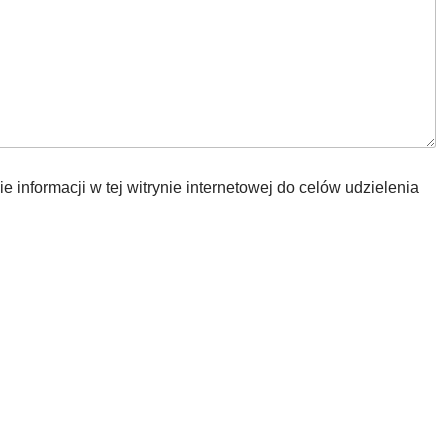
a
i
l
*
nformacji w tej witrynie internetowej do celów udzielenia