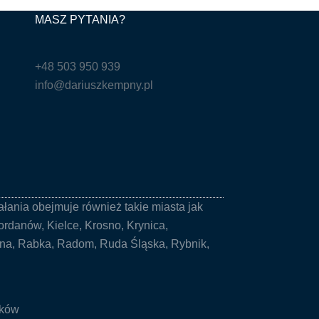
MASZ PYTANIA?
+48 503 950 939
info@dariuszkempny.pl
ałania obejmuje również takie miasta jak
Jordanów,
Kielce
, Krosno, Krynica,
zna, Rabka,
Radom
, Ruda Śląska, Rybnik,
aków