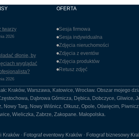
ISY
OFERTA
 twarzy
Sesja firmowa
nia 2026
Sesja indywidualna
Zdjęcia nieruchomości
Zdjęcia z eventów
kładać dłonie, by
Zdjęcia produktów
jęciach wyglądać
Retusz zdjęć
ofesjonalista?
nia 2026
jak:
Kraków
,
Warszawa
,
Katowice
,
Wrocław
. Obszar mojego dzi
Częstochowa
, Dąbrowa Górnicza, Dębica, Dobczyce,
Gliwice
, 
z, Nowy Targ, Nowy Wiśnicz, Olkusz, Opole, Oświęcim, Piwnic
owice,
Wieliczka
,
Zabrze
,
Zakopane
.
Małopolska
.
ci Kraków
·
Fotograf eventowy Kraków
· Fotograf biznesowy Kr