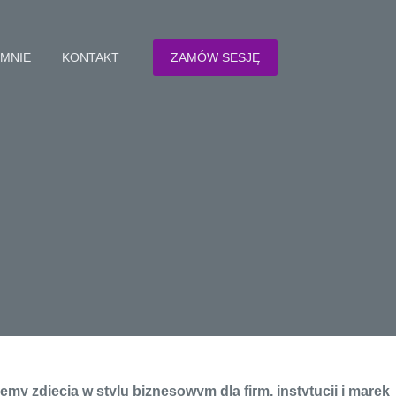
 MNIE
KONTAKT
ZAMÓW SESJĘ
my zdjęcia w stylu biznesowym dla firm, instytucji i marek