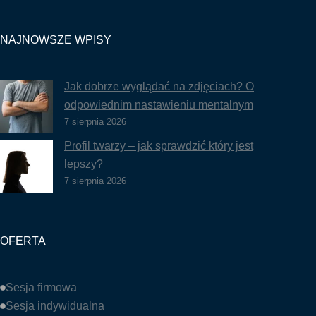
NAJNOWSZE WPISY
Jak dobrze wyglądać na zdjęciach? O
odpowiednim nastawieniu mentalnym
7 sierpnia 2026
Profil twarzy – jak sprawdzić który jest
lepszy?
7 sierpnia 2026
OFERTA
Sesja firmowa
Sesja indywidualna