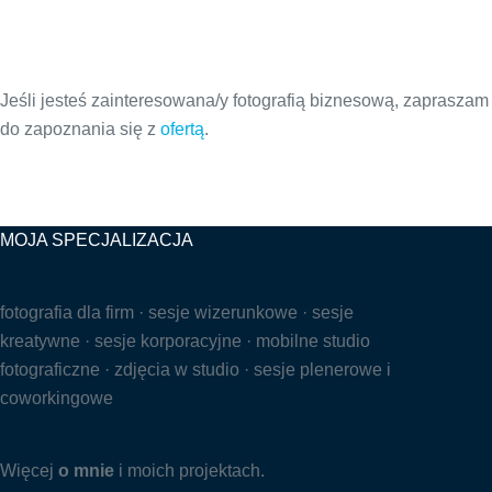
Jeśli jesteś zainteresowana/y fotografią biznesową, zapraszam
do zapoznania się z
ofertą
.
MOJA SPECJALIZACJA
fotografia dla firm · sesje wizerunkowe · sesje
kreatywne · sesje korporacyjne · mobilne studio
fotograficzne · zdjęcia w studio · sesje plenerowe i
coworkingowe
Więcej
o mnie
i moich projektach.