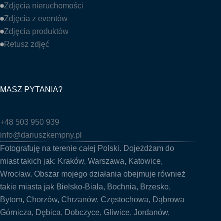
Zdjęcia nieruchomości
Zdjęcia z eventów
Zdjęcia produktów
Retusz zdjęć
MASZ PYTANIA?
+48 503 950 939
info@dariuszkempny.pl
Fotografuję na terenie całej Polski. Dojeżdżam do
miast takich jak:
Kraków
,
Warszawa
,
Katowice
,
Wrocław
. Obszar mojego działania obejmuje również
takie miasta jak
Bielsko-Biała
,
Bochnia
, Brzesko,
Bytom, Chorzów,
Chrzanów
,
Częstochowa
, Dąbrowa
Górnicza, Dębica, Dobczyce,
Gliwice
, Jordanów,