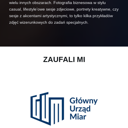
wielu innych obszarach. Fotografia biznesowa w stylu
casual, lifestyle’owe sesje zdjeciowe, portrety kreatywne, czy
sesje z akcentami artystycznymi, to tylko kilka przykładów
zdjęć wizerunkowych do zadań specjalnych.
ZAUFALI MI