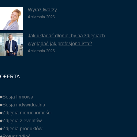
Wyraz twarzy
4 sierpnia 2026
Jak układać dłonie, by na zdjęciach
wyglądać jak profesjonalista?
4 sierpnia 2026
OFERTA
Sesja firmowa
Sesja indywidualna
Zdjęcia nieruchomości
Zdjęcia z eventów
Zdjęcia produktów
Retusz zdjęć