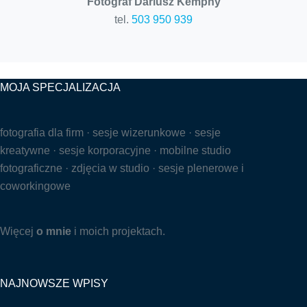
Fotograf Dariusz Kempny
tel.
503 950 939
MOJA SPECJALIZACJA
fotografia dla firm · sesje wizerunkowe · sesje
kreatywne · sesje korporacyjne · mobilne studio
fotograficzne · zdjęcia w studio · sesje plenerowe i
coworkingowe
Więcej
o mnie
i moich projektach.
NAJNOWSZE WPISY