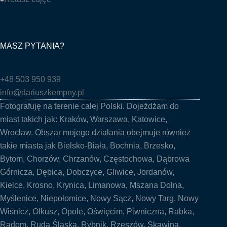
MASZ PYTANIA?
+48 503 950 939
info@dariuszkempny.pl
Fotografuję na terenie całej Polski. Dojeżdżam do
miast takich jak:
Kraków
,
Warszawa
,
Katowice
,
Wrocław
. Obszar mojego działania obejmuje również
takie miasta jak
Bielsko-Biała
,
Bochnia
, Brzesko,
Bytom, Chorzów,
Chrzanów
,
Częstochowa
, Dąbrowa
Górnicza, Dębica, Dobczyce,
Gliwice
, Jordanów,
Kielce
, Krosno, Krynica,
Limanowa
, Mszana Dolna,
Myślenice
, Niepołomice, Nowy Sącz, Nowy Targ, Nowy
Wiśnicz, Olkusz, Opole, Oświęcim, Piwniczna, Rabka,
Radom
, Ruda Śląska, Rybnik, Rzeszów,
Skawina
,