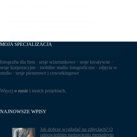
Pakiet Startowy dla firm – oferta specjalna
Pakiet Startowy to propozycja dla firm
rozpoczynających działalność i poszukujących
optymalnych rozwiązań z zakresu marketingu i
działań wizerunkowych. Pakiet zawiera…
CZYTAJ
PAKIET
MOJA SPECJALIZACJA
STARTOWY
DLA
FIRM
fotografia dla firm · sesje wizerunkowe · sesje kreatywne ·
–
sesje korporacyjne · mobilne studio fotograficzne · zdjęcia w
OFERTA
studio · sesje plenerowe i coworkingowe
SPECJALNA
Więcej
o mnie
i moich projektach.
NAJNOWSZE WPISY
Jak dobrze wyglądać na zdjęciach? O
odpowiednim nastawieniu mentalnym