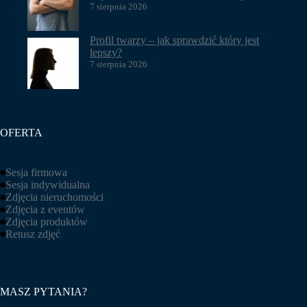
7 sierpnia 2026
Profil twarzy – jak sprawdzić który jest
lepszy?
7 sierpnia 2026
OFERTA
Sesja firmowa
Sesja indywidualna
Zdjęcia nieruchomości
Zdjęcia z eventów
Zdjęcia produktów
Retusz zdjęć
MASZ PYTANIA?