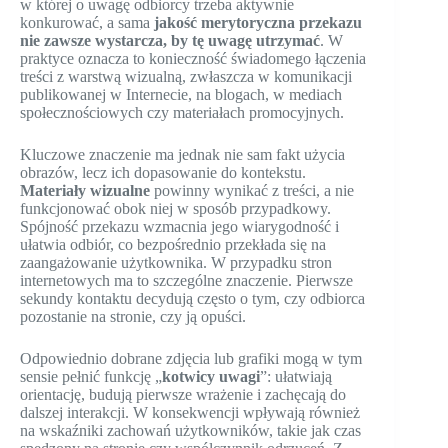
w której o uwagę odbiorcy trzeba aktywnie
konkurować, a sama
jakość merytoryczna przekazu
nie zawsze wystarcza, by tę uwagę utrzymać
. W
praktyce oznacza to konieczność świadomego łączenia
treści z warstwą wizualną, zwłaszcza w komunikacji
publikowanej w Internecie, na blogach, w mediach
społecznościowych czy materiałach promocyjnych.
Kluczowe znaczenie ma jednak nie sam fakt użycia
obrazów, lecz ich dopasowanie do kontekstu.
Materiały wizualne
powinny wynikać z treści, a nie
funkcjonować obok niej w sposób przypadkowy.
Spójność przekazu wzmacnia jego wiarygodność i
ułatwia odbiór, co bezpośrednio przekłada się na
zaangażowanie użytkownika. W przypadku stron
internetowych ma to szczególne znaczenie. Pierwsze
sekundy kontaktu decydują często o tym, czy odbiorca
pozostanie na stronie, czy ją opuści.
Odpowiednio dobrane zdjęcia lub grafiki mogą w tym
sensie pełnić funkcję „
kotwicy uwagi
”: ułatwiają
orientację, budują pierwsze wrażenie i zachęcają do
dalszej interakcji. W konsekwencji wpływają również
na wskaźniki zachowań użytkowników, takie jak czas