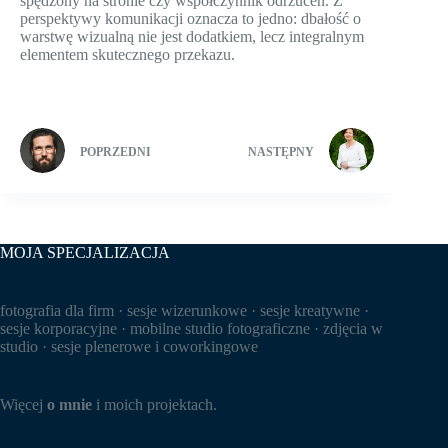
spędzony na stronie czy współczynnik odrzuceń. Z
perspektywy komunikacji oznacza to jedno: dbałość o
warstwę wizualną nie jest dodatkiem, lecz integralnym
elementem skutecznego przekazu.
POPRZEDNI
NASTĘPNY
MOJA SPECJALIZACJA
fotografia dla firm · sesje wizerunkowe · sesje kreatywne ·
sesje korporacyjne · mobilne studio fotograficzne · zdjęcia w
studio · sesje plenerowe i coworkingowe
Więcej
o mnie
i moich projektach.