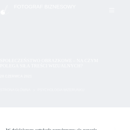
Przejdź
FOTOGRAF BIZNESOWY
do
treści
WIZERUNEK PROFESJONALISTY
SPOŁECZEŃSTWO OBRAZKOWE – NA CZYM
POLEGA SIŁA TREŚCI WIZUALNYCH?
28 CZERWCA 2021
STRONA GŁÓWNA
PSYCHOLOGIA WIZERUNKU