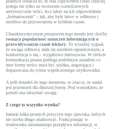
praktyce oznacza to, że rola copywritera coraz częściej
polega nie tylko na tworzeniu wartościowych
merytorycznie treści, lecz także na ich odpowiednim
„formatowaniu” – tak, aby były łatwe w odbiorze i
możliwe do przyswojenia w krótkim czasie.
Charakterystycznym przejawem tego trendu jest choćby
rosnąca popularność oznaczeń informujących o
przewidywanym czasie lektury
. To wyraźny sygnał,
że uwaga odbiorcy stała się zasobem ograniczonym, a
konkurencja o nią – wyjątkowo intensywna. W efekcie
komunikacja pisana podlega podobnym zasadom co
inne formy treści: musi być szybka, angażująca i
dopasowana do rytmu współczesnego użytkownika.
A jeśli dotarłeś do tego momentu, to znaczy, że nadal
jest przestrzeń dla dłuższej formy. Pod warunkiem, że
potrafi ona utrzymać uwagę.
Z czego to wszystko wynika?
Istnieje kilka prostych przyczyn tego zjawiska, których
nie trzeba długo analizować. Funkcjonując w
środowisku nieustannego przepływu informacji, w