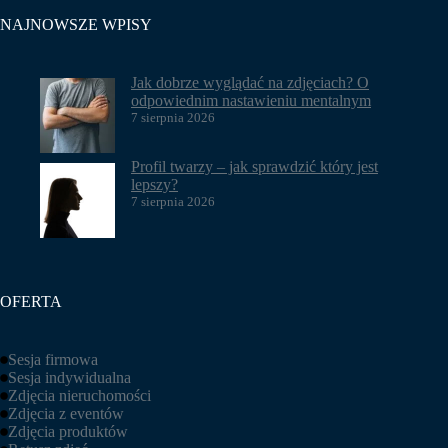
NAJNOWSZE WPISY
Jak dobrze wyglądać na zdjęciach? O
odpowiednim nastawieniu mentalnym
7 sierpnia 2026
Profil twarzy – jak sprawdzić który jest
lepszy?
7 sierpnia 2026
OFERTA
Sesja firmowa
Sesja indywidualna
Zdjęcia nieruchomości
Zdjęcia z eventów
Zdjęcia produktów