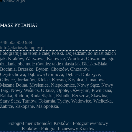
Retusz zdjęć
MASZ PYTANIA?
+48 503 950 939
info@dariuszkempny.pl
Fotografuję na terenie całej Polski. Dojeżdżam do miast takich
jak:
Kraków
,
Warszawa
,
Katowice
,
Wrocław
. Obszar mojego
działania obejmuje również takie miasta jak
Bielsko-Biała
,
Bochnia
, Brzesko, Bytom, Chorzów,
Chrzanów
,
Częstochowa
, Dąbrowa Górnicza, Dębica, Dobczyce,
Gliwice
, Jordanów,
Kielce
, Krosno, Krynica,
Limanowa
,
Mszana Dolna,
Myślenice
, Niepołomice, Nowy Sącz, Nowy
Targ, Nowy Wiśnicz, Olkusz, Opole, Oświęcim, Piwniczna,
Rabka,
Radom
, Ruda Śląska, Rybnik, Rzeszów,
Skawina
,
Stary Sącz, Tarnów, Tokarnia, Tychy, Wadowice,
Wieliczka
,
Zabrze
,
Zakopane
.
Małopolska
.
Fotograf nieruchomości Kraków
·
Fotograf eventowy
Kraków
· Fotograf biznesowy Kraków