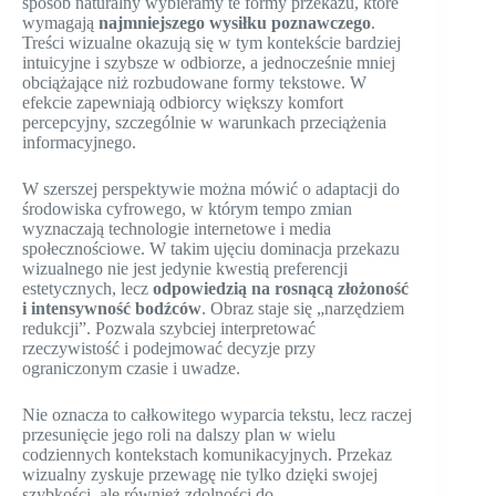
sposób naturalny wybieramy te formy przekazu, które
wymagają
najmniejszego wysiłku poznawczego
.
Treści wizualne okazują się w tym kontekście bardziej
intuicyjne i szybsze w odbiorze, a jednocześnie mniej
obciążające niż rozbudowane formy tekstowe. W
efekcie zapewniają odbiorcy większy komfort
percepcyjny, szczególnie w warunkach przeciążenia
informacyjnego.
W szerszej perspektywie można mówić o adaptacji do
środowiska cyfrowego, w którym tempo zmian
wyznaczają technologie internetowe i media
społecznościowe. W takim ujęciu dominacja przekazu
wizualnego nie jest jedynie kwestią preferencji
estetycznych, lecz
odpowiedzią na rosnącą złożoność
i intensywność bodźców
. Obraz staje się „narzędziem
redukcji”. Pozwala szybciej interpretować
rzeczywistość i podejmować decyzje przy
ograniczonym czasie i uwadze.
Nie oznacza to całkowitego wyparcia tekstu, lecz raczej
przesunięcie jego roli na dalszy plan w wielu
codziennych kontekstach komunikacyjnych. Przekaz
wizualny zyskuje przewagę nie tylko dzięki swojej
szybkości, ale również zdolności do