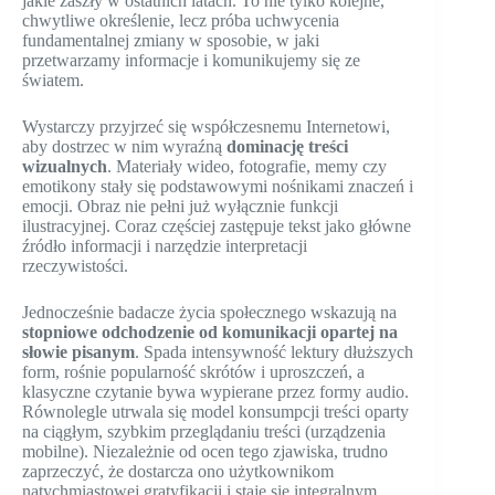
jakie zaszły w ostatnich latach. To nie tylko kolejne,
chwytliwe określenie, lecz próba uchwycenia
fundamentalnej zmiany w sposobie, w jaki
przetwarzamy informacje i komunikujemy się ze
światem.
Wystarczy przyjrzeć się współczesnemu Internetowi,
aby dostrzec w nim wyraźną
dominację treści
wizualnych
. Materiały wideo, fotografie, memy czy
emotikony stały się podstawowymi nośnikami znaczeń i
emocji. Obraz nie pełni już wyłącznie funkcji
ilustracyjnej. Coraz częściej zastępuje tekst jako główne
źródło informacji i narzędzie interpretacji
rzeczywistości.
Jednocześnie badacze życia społecznego wskazują na
stopniowe odchodzenie od komunikacji opartej na
słowie pisanym
. Spada intensywność lektury dłuższych
form, rośnie popularność skrótów i uproszczeń, a
klasyczne czytanie bywa wypierane przez formy audio.
Równolegle utrwala się model konsumpcji treści oparty
na ciągłym, szybkim przeglądaniu treści (urządzenia
mobilne). Niezależnie od ocen tego zjawiska, trudno
zaprzeczyć, że dostarcza ono użytkownikom
natychmiastowej gratyfikacji i staje się integralnym