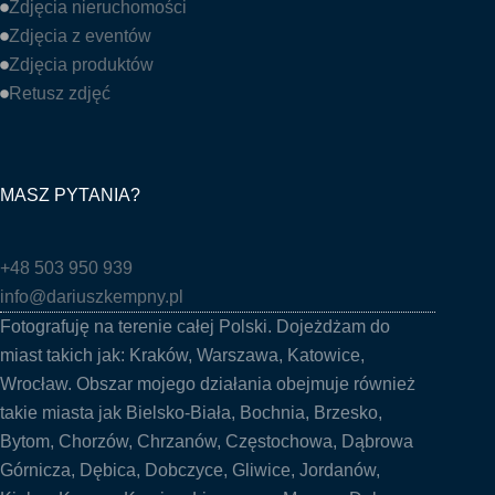
Zdjęcia nieruchomości
Zdjęcia z eventów
Zdjęcia produktów
Retusz zdjęć
MASZ PYTANIA?
+48 503 950 939
info@dariuszkempny.pl
Fotografuję na terenie całej Polski. Dojeżdżam do
miast takich jak:
Kraków
,
Warszawa
,
Katowice
,
Wrocław
. Obszar mojego działania obejmuje również
takie miasta jak
Bielsko-Biała
,
Bochnia
, Brzesko,
Bytom, Chorzów,
Chrzanów
,
Częstochowa
, Dąbrowa
Górnicza, Dębica, Dobczyce,
Gliwice
, Jordanów,