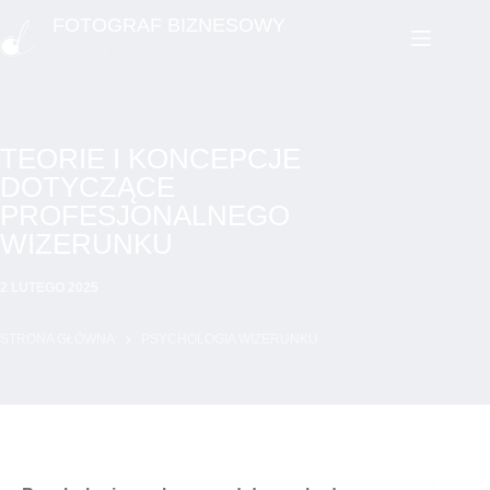
Przejdź
FOTOGRAF BIZNESOWY
do
WIZERUNEK PROFESJONALISTY
treści
TEORIE I KONCEPCJE
DOTYCZĄCE
PROFESJONALNEGO
WIZERUNKU
2 LUTEGO 2025
STRONA GŁÓWNA
PSYCHOLOGIA WIZERUNKU