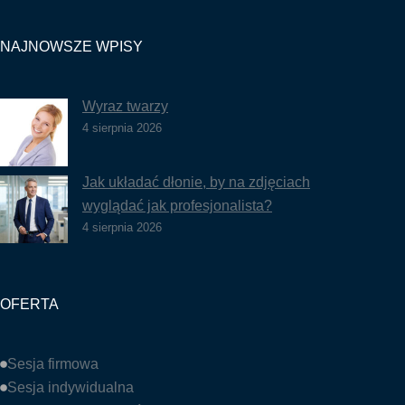
NAJNOWSZE WPISY
Wyraz twarzy
4 sierpnia 2026
Jak układać dłonie, by na zdjęciach
wyglądać jak profesjonalista?
4 sierpnia 2026
OFERTA
Sesja firmowa
Sesja indywidualna