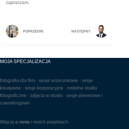
zapraszam.
POPRZEDNI
NASTĘPNY
MOJA SPECJALIZACJA
fotografia dla firm · sesje wizerunkowe · sesje
kreatywne · sesje korporacyjne · mobilne studio
fotograficzne · zdjęcia w studio · sesje plenerowe i
coworkingowe
Więcej
o mnie
i moich projektach.