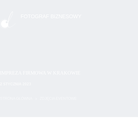
Przejdź
do
treści
FOTOGRAF BIZNESOWY
WIZERUNEK PROFESJONALISTY
IMPREZA FIRMOWA W KRAKOWIE
2 STYCZNIA 2023
STRONA GŁÓWNA
ZDJĘCIA EVENTOWE