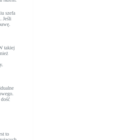
iu szefa
 Jeśli
bawę.
W takiej
nież
y.
idualne
mowego.
 dość
st to
izujących