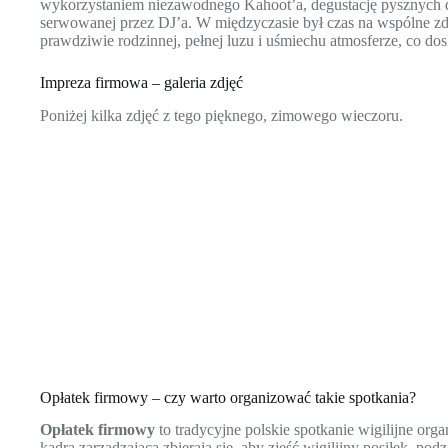
wykorzystaniem niezawodnego Kahoot’a, degustację pysznych d
serwowanej przez DJ’a. W międzyczasie był czas na wspólne zd
prawdziwie rodzinnej, pełnej luzu i uśmiechu atmosferze, co dos
Impreza firmowa – galeria zdjęć
Poniżej kilka zdjęć z tego pięknego, zimowego wieczoru.
Opłatek firmowy – czy warto organizować takie spotkania?
Opłatek firmowy
to tradycyjne polskie spotkanie wigilijne or
kadra zarządzająca zbierają się, aby zjeść wigilijny posiłek, pod