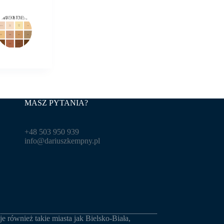
MASZ PYTANIA?
+48 503 950 939
info@dariuszkempny.pl
je również takie miasta jak
Bielsko-Biała
,