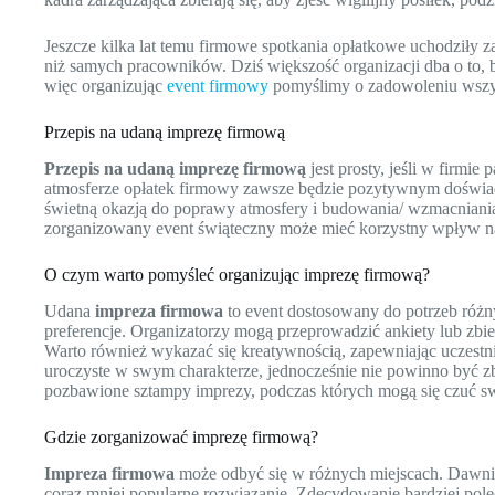
Jeszcze kilka lat temu firmowe spotkania opłatkowe uchodziły 
niż samych pracowników. Dziś większość organizacji dba o to,
więc organizując
event firmowy
pomyślimy o zadowoleniu wszys
Przepis na udaną imprezę firmową
Przepis na udaną imprezę firmową
jest prosty, jeśli w firmi
atmosferze opłatek firmowy zawsze będzie pozytywnym doświa
świetną okazją do poprawy atmosfery i budowania/ wzmacniania 
zorganizowany event świąteczny może mieć korzystny wpływ na 
O czym warto pomyśleć organizując imprezę firmową?
Udana
impreza firmowa
to event dostosowany do potrzeb różn
preferencje. Organizatorzy mogą przeprowadzić ankiety lub zbi
Warto również wykazać się kreatywnością, zapewniając uczestni
uroczyste w swym charakterze, jednocześnie nie powinno być zb
pozbawione sztampy imprezy, podczas których mogą się czuć s
Gdzie zorganizować imprezę firmową?
Impreza firmowa
może odbyć się w różnych miejscach. Dawniej
coraz mniej popularne rozwiązanie. Zdecydowanie bardziej pole