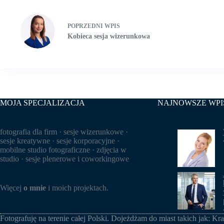
POPRZEDNI
WPIS
Kobieca sesja wizerunkowa
MOJA SPECJALIZACJA
NAJNOWSZE WPI
fotografia dla firm · sesje wizerunkowe ·
sesje kreatywne · sesje korporacyjne ·
mobilne studio fotograficzne · zdjęcia w
studio · sesje plenerowe i coworkingowe
Więcej
o mnie
i moich projektach.
Fotografuję na terenie całej Polski. Dojeżdżam do miast takich jak:
Kr