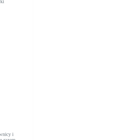
ki
wnicy i
su razem.