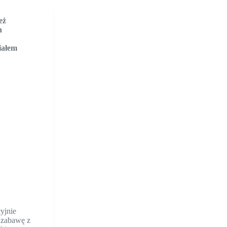
eż
h
iałem
yjnie
ą zabawę z