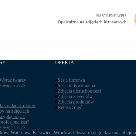
NASTĘPNY
WPIS
Opalenizna na zdjęciach biznesowych
SY
OFERTA
Wyraz twarzy
Sesja firmowa
4 sierpnia 2026
Sesja indywidualna
Zdjęcia nieruchomości
Zdjęcia z eventów
Zdjęcia produktów
Jak układać dłonie,
Retusz zdjęć
by na zdjęciach
wyglądać jak
profesjonalista?
4 sierpnia 2026
aków
,
Warszawa
,
Katowice
,
Wrocław
. Obszar mojego działania obejmu