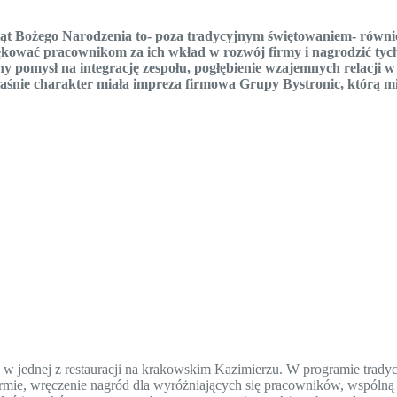
wiąt Bożego Narodzenia to- poza tradycyjnym świętowaniem- równi
ękować pracownikom za ich wkład w rozwój firmy i nagrodzić tyc
ny pomysł na integrację zespołu, pogłębienie wzajemnych relacji w
właśnie charakter miała impreza firmowa Grupy Bystronic, którą m
 w jednej z restauracji na krakowskim Kazimierzu. W programie tradyc
firmie, wręczenie nagród dla wyróżniających się pracowników, wspóln