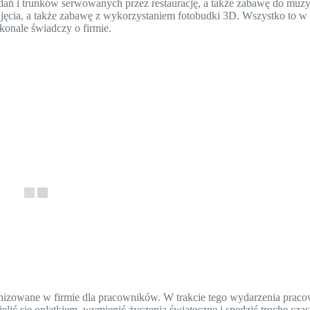
ań i trunków serwowanych przez restaurację, a także zabawę do muzy
jęcia, a także zabawę z wykorzystaniem fotobudki 3D. Wszystko to w
konale świadczy o firmie.
ganizowane w firmie dla pracowników. W trakcie tego wydarzenia praco
zielić się opłatkiem, wymienić życzenia świąteczne i spędzić trochę cza