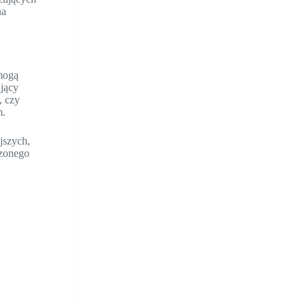
na
mogą
ujący
, czy
m.
jszych,
czonego