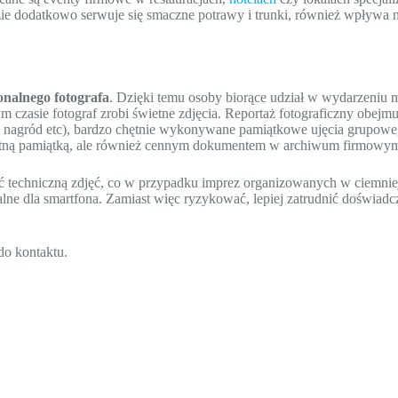
gdzie dodatkowo serwuje się smaczne potrawy i trunki, również wpływa 
onalnego fotografa
. Dzięki temu osoby biorące udział w wydarzeniu 
 czasie fotograf zrobi świetne zdjęcia. Reportaż fotograficzny obejm
e nagród etc), bardzo chętnie wykonywane pamiątkowe ujęcia grupowe
 świetną pamiątką, ale również cennym dokumentem w archiwum firmowy
ć techniczną zdjęć, co w przypadku imprez organizowanych w ciemnie
alne dla smartfona. Zamiast więc ryzykować, lepiej zatrudnić doświad
do kontaktu.