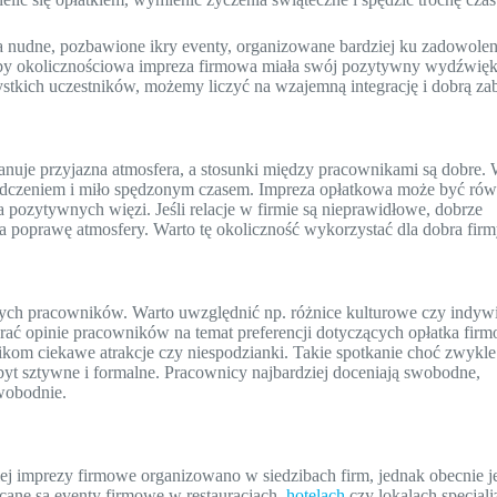
za nudne, pozbawione ikry eventy, organizowane bardziej ku zadowolen
 by okolicznościowa impreza firmowa miała swój pozytywny wydźwięk.
tkich uczestników, możemy liczyć na wzajemną integrację i dobrą za
e panuje przyjazna atmosfera, a stosunki między pracownikami są dobre. 
dczeniem i miło spędzonym czasem. Impreza opłatkowa może być rów
pozytywnych więzi. Jeśli relacje w firmie są nieprawidłowe, dobrze
poprawę atmosfery. Warto tę okoliczność wykorzystać dla dobra firm
ych pracowników. Warto uwzględnić np. różnice kulturowe czy indyw
erać opinie pracowników na temat preferencji dotyczących opłatka fir
kom ciekawe atrakcje czy niespodzianki. Takie spotkanie choć zwykle
yt sztywne i formalne. Pracownicy najbardziej doceniają swobodne,
wobodnie.
 imprezy firmowe organizowano w siedzibach firm, jednak obecnie je
cane są eventy firmowe w restauracjach,
hotelach
czy lokalach specjal