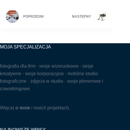
POPRZEDNI
NASTĘPNY
MOJA SPECJALIZACJA
fotografia dla firm · sesje wizerunkowe · sesje
kreatywne · sesje korporacyjne · mobilne studio
fotograficzne · zdjęcia w studio · sesje plenerowe i
coworkingowe
Więcej
o mnie
i moich projektach.
NAJNOWSZE WPISY