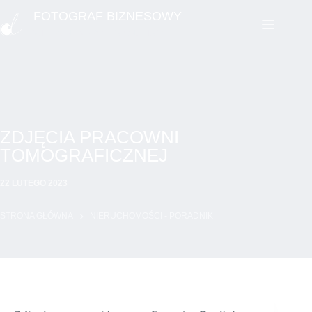
Przejdź
FOTOGRAF BIZNESOWY
do
WIZERUNEK PROFESJONALISTY
treści
ZDJĘCIA PRACOWNI
TOMOGRAFICZNEJ
22 LUTEGO 2023
STRONA GŁÓWNA
NIERUCHOMOŚCI - PORADNIK