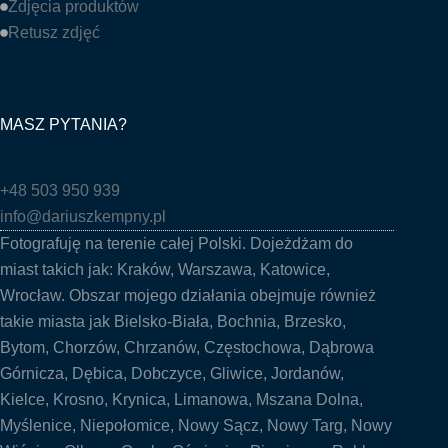
Zdjęcia produktów
Retusz zdjęć
MASZ PYTANIA?
+48 503 950 939
info@dariuszkempny.pl
Fotografuję na terenie całej Polski. Dojeżdżam do
miast takich jak:
Kraków
,
Warszawa
,
Katowice
,
Wrocław
. Obszar mojego działania obejmuje również
takie miasta jak
Bielsko-Biała
,
Bochnia
, Brzesko,
Bytom, Chorzów,
Chrzanów
,
Częstochowa
, Dąbrowa
Górnicza, Dębica, Dobczyce,
Gliwice
, Jordanów,
Kielce
, Krosno, Krynica,
Limanowa
, Mszana Dolna,
Myślenice
, Niepołomice, Nowy Sącz, Nowy Targ, Nowy