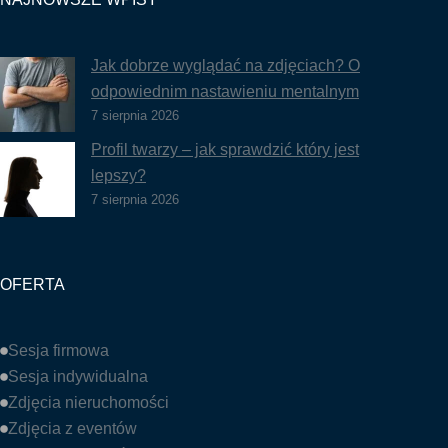
Jak dobrze wyglądać na zdjęciach? O
odpowiednim nastawieniu mentalnym
7 sierpnia 2026
Profil twarzy – jak sprawdzić który jest
lepszy?
7 sierpnia 2026
OFERTA
Sesja firmowa
Sesja indywidualna
Zdjęcia nieruchomości
Zdjęcia z eventów