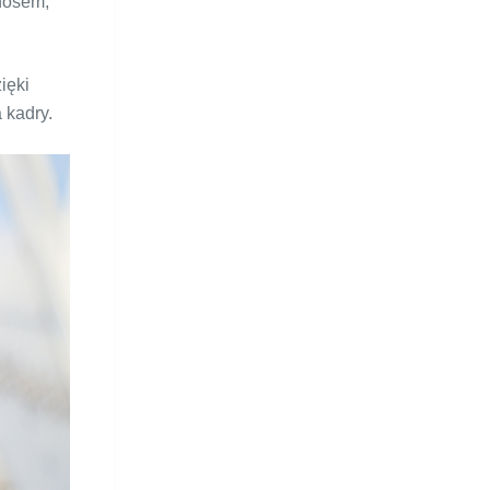
 nosem,
ięki
 kadry.