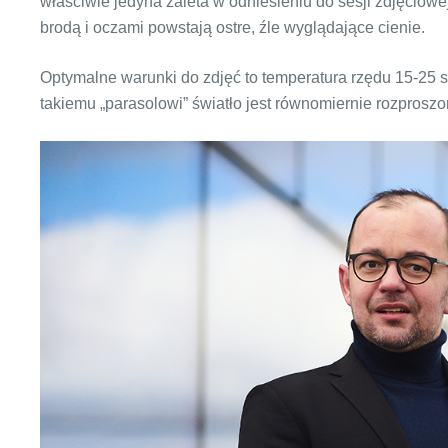
właściwie jedyna zaleta w odniesieniu do sesji zdjęciow
brodą i oczami powstają ostre, źle wyglądające cienie.
Optymalne warunki do zdjęć to temperatura rzędu 15-25 s
takiemu „parasolowi” światło jest równomiernie rozproszo