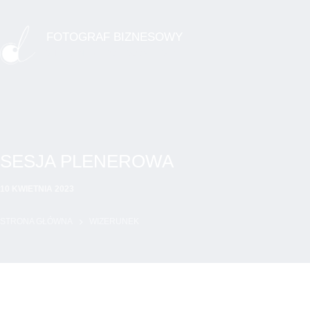
Przejdź
do
FOTOGRAF BIZNESOWY
treści
WIZERUNEK PROFESJONALISTY
SESJA PLENEROWA
10 KWIETNIA 2023
STRONA GŁÓWNA
WIZERUNEK