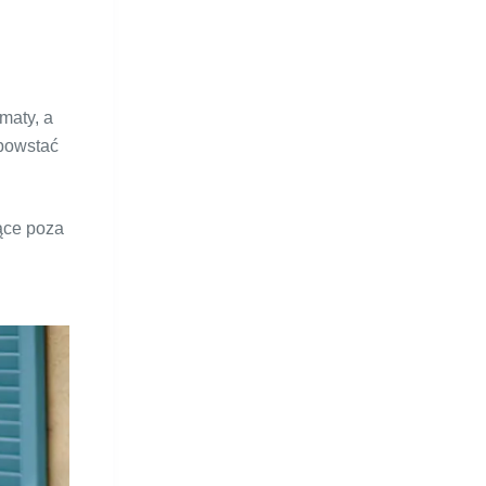
maty, a
 powstać
ące poza