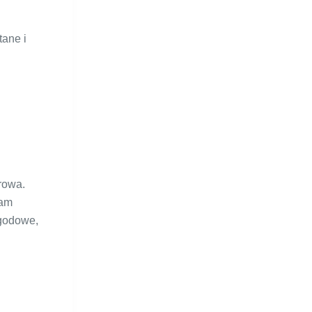
tane i
rowa.
nam
ogodowe,