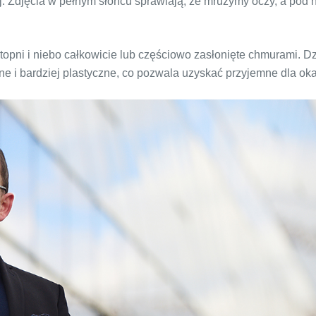
ej. Zdjęcia w pełnym słońcu sprawiają, że mrużymy oczy, a pod
topni i niebo całkowicie lub częściowo zasłonięte chmurami. Dz
ne i bardziej plastyczne, co pozwala uzyskać przyjemne dla oka