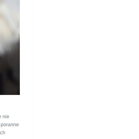
e nie
y poranne
ych