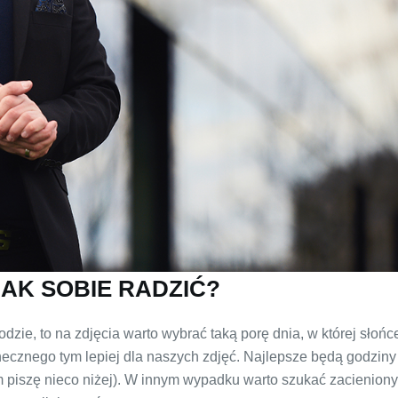
JAK SOBIE RADZIĆ?
zie, to na zdjęcia warto wybrać taką porę dnia, w której słońc
onecznego tym lepiej dla naszych zdjęć. Najlepsze będą godzin
ym piszę nieco niżej). W innym wypadku warto szukać zacienion