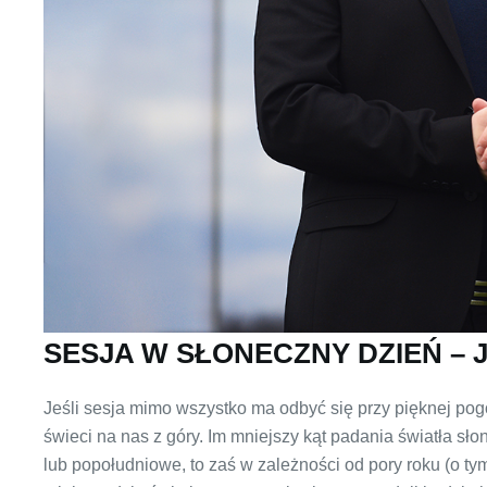
SESJA W SŁONECZNY DZIEŃ – 
Jeśli sesja mimo wszystko ma odbyć się przy pięknej pogod
świeci na nas z góry. Im mniejszy kąt padania światła sł
lub popołudniowe, to zaś w zależności od pory roku (o t