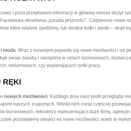
owy i poza przepływem informacji w głównej mierze służył sz
 Facebooka określenia „parada próżności”. Codziennie nowe sel
aw które właśnie zjedliśmy, lub słodkie kotki i pieski – skąd my
 i moda
. Wraz z rozwojem pojawiły się nowe możliwości i od 
stuje swoje zasoby i narzędzia w celach biznesowych, dostarcz
h, reklamowych, czy wspierających rynki pracy.
 RĘKI
le
nowych możliwości
. Każdego dnia nasz profil przegląda m
najomi naszych znajomych. Wśród nich coraz częściej przewijaj
 biznesowych, rekruterzy reprezentujący duże firmy, agencje it
asie pozostajemy otwarci na nowe możliwości, warto to wykor