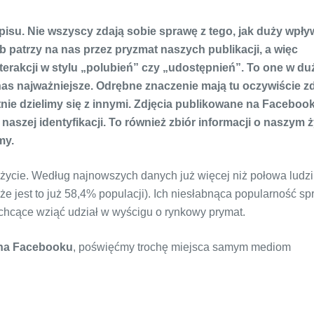
isu. Nie wszyscy zdają sobie sprawę z tego, jak duży wpły
 patrzy na nas przez pryzmat naszych publikacji, a więc
erakcji w stylu „polubień” czy „udostępnień”. To one w d
 nas najważniejsze. Odrębne znaczenie mają tu oczywiście zd
nie dzielimy się z innymi. Zdjęcia publikowane na Faceboo
 naszej identyfikacji. To również zbiór informacji o naszym ż
my.
ycie. Według najnowszych danych już więcej niż połowa ludzi
 że jest to już 58,4% populacji). Ich niesłabnąca popularność sp
 chcące wziąć udział w wyścigu o rynkowy prymat.
 na Facebooku
, poświęćmy trochę miejsca samym mediom