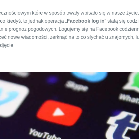
cznościowym które w sposób trwały wpisało się w nasze życie
co kiedyś, to jednak operacja „
Facebook log in
” stałą się codz
anie prognoz pogodowych. Logujemy się na Facebook codzienn
jrzeć nowe wiadomości, zerknąć na to co słychać u znajomych, l
djęcie.