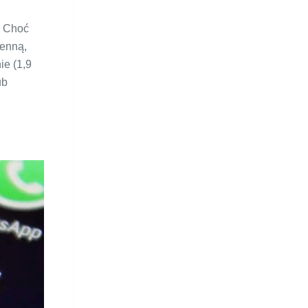
. Choć
ienną,
ie (1,9
ub