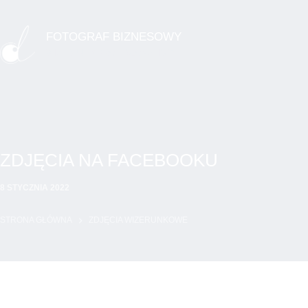
Przejdź
do
FOTOGRAF BIZNESOWY
treści
WIZERUNEK PROFESJONALISTY
ZDJĘCIA NA FACEBOOKU
8 STYCZNIA 2022
STRONA GŁÓWNA
ZDJĘCIA WIZERUNKOWE