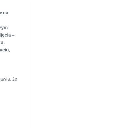
w na
użym
jęcia –
ku,
yciu,
rawia, że