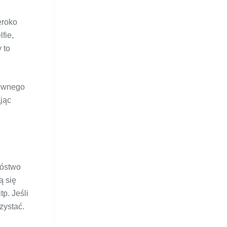
eroko
fie,
 to
pewnego
ając
nóstwo
ą się
p. Jeśli
zystać.