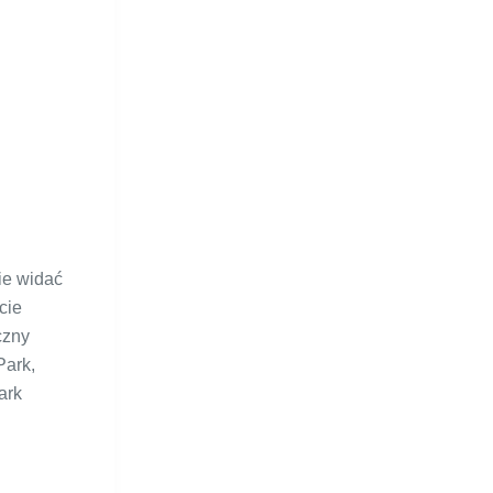
ie widać
cie
czny
Park,
ark