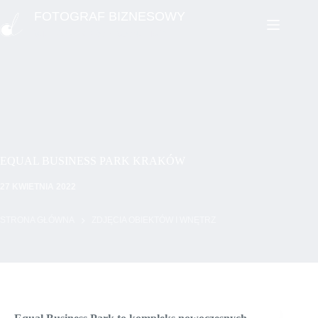
Przejdź
FOTOGRAF BIZNESOWY
do
treści
WIZERUNEK PROFESJONALISTY
EQUAL BUSINESS PARK KRAKÓW
27 KWIETNIA 2022
STRONA GŁÓWNA
ZDJĘCIA OBIEKTÓW I WNĘTRZ