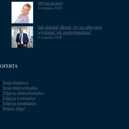
Wyraz twarzy
4 sierpnia 2026
Jak układać dłonie, by na zdjęciach
wyglądać jak profesjonalista?
4 sierpnia 2026
OFERTA
Sesja firmowa
Sesja indywidualna
Zdjęcia nieruchomości
Zdjęcia z eventów
Zdjęcia produktów
Retusz zdjęć