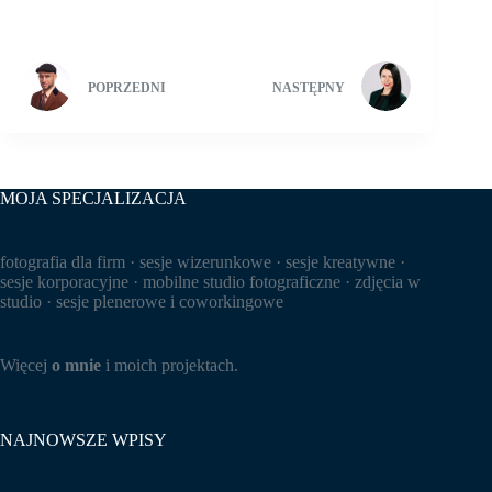
POPRZEDNI
NASTĘPNY
MOJA SPECJALIZACJA
fotografia dla firm · sesje wizerunkowe · sesje kreatywne ·
sesje korporacyjne · mobilne studio fotograficzne · zdjęcia w
studio · sesje plenerowe i coworkingowe
Więcej
o mnie
i moich projektach.
NAJNOWSZE WPISY