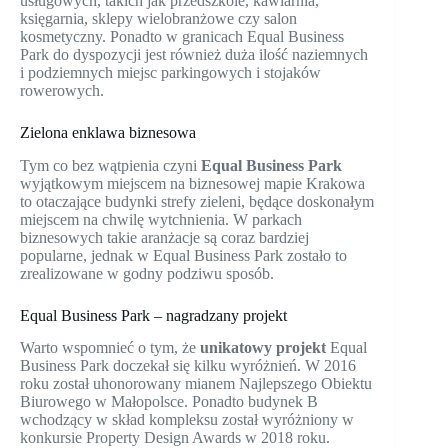
usługowych, takich jak przedszkole, kawiarnia,
księgarnia, sklepy wielobranżowe czy salon
kosmetyczny. Ponadto w granicach Equal Business
Park do dyspozycji jest również duża ilość naziemnych
i podziemnych miejsc parkingowych i stojaków
rowerowych.
Zielona enklawa biznesowa
Tym co bez wątpienia czyni
Equal Business Park
wyjątkowym miejscem na biznesowej mapie Krakowa
to otaczające budynki strefy zieleni, będące doskonałym
miejscem na chwilę wytchnienia. W parkach
biznesowych takie aranżacje są coraz bardziej
popularne, jednak w Equal Business Park zostało to
zrealizowane w godny podziwu sposób.
Equal Business Park – nagradzany projekt
Warto wspomnieć o tym, że
unikatowy projekt
Equal
Business Park doczekał się kilku wyróżnień. W 2016
roku został uhonorowany mianem Najlepszego Obiektu
Biurowego w Małopolsce. Ponadto budynek B
wchodzący w skład kompleksu został wyróżniony w
konkursie Property Design Awards w 2018 roku.