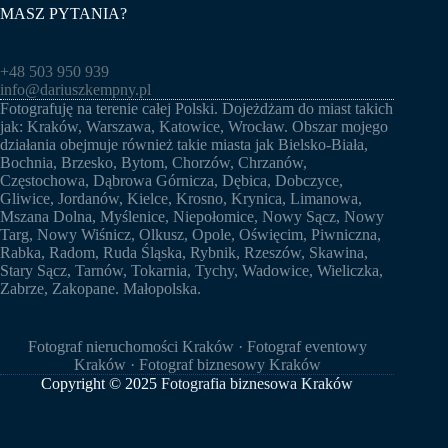
MASZ PYTANIA?
+48 503 950 939
info@dariuszkempny.pl
Fotografuję na terenie całej Polski. Dojeżdżam do miast takich
jak:
Kraków
,
Warszawa
,
Katowice
,
Wrocław
. Obszar mojego
działania obejmuje również takie miasta jak
Bielsko-Biała
,
Bochnia
, Brzesko, Bytom, Chorzów,
Chrzanów
,
Częstochowa
, Dąbrowa Górnicza, Dębica, Dobczyce,
Gliwice
, Jordanów,
Kielce
, Krosno, Krynica,
Limanowa
,
Mszana Dolna,
Myślenice
, Niepołomice, Nowy Sącz, Nowy
Targ, Nowy Wiśnicz, Olkusz, Opole, Oświęcim, Piwniczna,
Rabka,
Radom
, Ruda Śląska, Rybnik, Rzeszów,
Skawina
,
Stary Sącz, Tarnów, Tokarnia, Tychy, Wadowice,
Wieliczka
,
Zabrze
,
Zakopane
.
Małopolska
.
Fotograf nieruchomości Kraków
·
Fotograf eventowy
Kraków
· Fotograf biznesowy Kraków
Copyright © 2025
Fotografia biznesowa Kraków