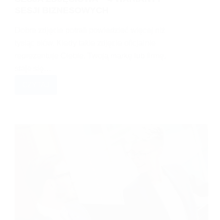
SESJI BIZNESOWYCH
Dobre zdjęcie potrafi powiedzieć więcej niż
tysiąc słów. Kiedy takie zdjęcie oficjalnie
reprezentuje Ciebie, Twoją markę lub firmę,
staje się…
CZYTAJ
SESJA
ZDJĘCIOWA
–
4
WARIANTY
SESJI
BIZNESOWYCH