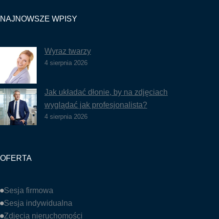
NAJNOWSZE WPISY
Wyraz twarzy
4 sierpnia 2026
Jak układać dłonie, by na zdjęciach
wyglądać jak profesjonalista?
4 sierpnia 2026
OFERTA
Sesja firmowa
Sesja indywidualna
Zdjęcia nieruchomości