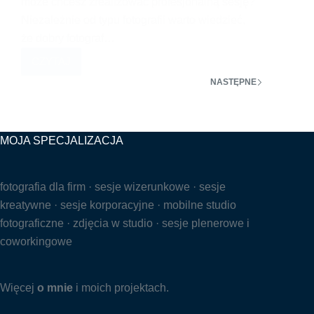
może chcesz zrealizować profesjonalną sesję?
Niezależnie od typu fotografii warto wiedzieć,
że dobry fotograf…
CZYTAJ
JAK
NASTĘPNE
WYBRAĆ
FOTOGRAFA?
MOJA SPECJALIZACJA
fotografia dla firm · sesje wizerunkowe · sesje
kreatywne · sesje korporacyjne · mobilne studio
fotograficzne · zdjęcia w studio · sesje plenerowe i
coworkingowe
Więcej
o mnie
i moich projektach.