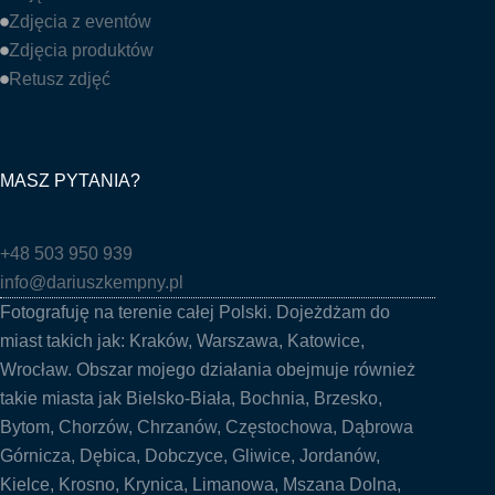
Zdjęcia z eventów
Zdjęcia produktów
Retusz zdjęć
MASZ PYTANIA?
+48 503 950 939
info@dariuszkempny.pl
Fotografuję na terenie całej Polski. Dojeżdżam do
miast takich jak:
Kraków
,
Warszawa
,
Katowice
,
Wrocław
. Obszar mojego działania obejmuje również
takie miasta jak
Bielsko-Biała
,
Bochnia
, Brzesko,
Bytom, Chorzów,
Chrzanów
,
Częstochowa
, Dąbrowa
Górnicza, Dębica, Dobczyce,
Gliwice
, Jordanów,
Kielce
, Krosno, Krynica,
Limanowa
, Mszana Dolna,